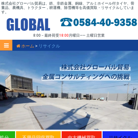
株式会社グローバル貿易は、鉄、非鉄金属、銅線、アルミホイール付タイヤ、骨
董品、農機具、トラクター，耕運機、除雪機等を高価買取・リサイクルしていま
す。
8:00－最終荷受
18:00
月曜日—— 土曜日営業
ホーム
>
リサイクル
処分
不用品回収買取
中古機械買取
リサイクル