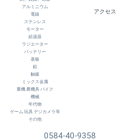
アルミニウム
アクセス
電線
ステンレス
モーター
給湯器
ラジエーター
バッテリー
基板
鉛
触媒
ミックス金属
重機.農機具.バイク
機械
年代物
ゲーム.玩具.デジカメラ等
その他
0584-40-9358